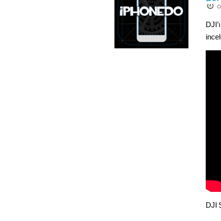
O
DJI’
ince
DJI 