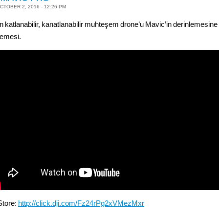
CTOBER 2, 2016 - 12:26 PM
ın katlanabilir, kanatlanabilir muhteşem drone’u Mavic’in derinlemesine
lemesi.
Store:
http://click.dji.com/Fz24rPg2xVMezMxr