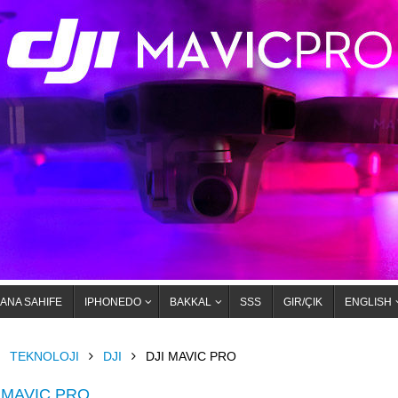
ANA SAHIFE
IPHONEDO
BAKKAL
SSS
GIR/ÇIK
ENGLISH
OME
TEKNOLOJI
DJI
DJI MAVIC PRO
 MAVIC PRO