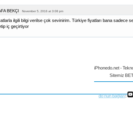
AFA BEKÇI
November 5, 2016 at 3:08 pm
atlarla ilgili bilgi verilse çok sevinirim. Türkiye fiyatları bana sadece s
etip iç geçirtiyor
iPhonedo.net - Tekno
Sitemiz BE
do'nun bağları
: