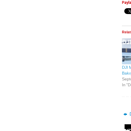
Payl
Rela
DJI 
Bakı
Sept
In "D
D