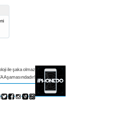
eni
loji ile şaka olmaz
TA Aşamasındadır!