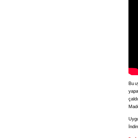
Bu u
yapa
çald
Made
Uygu
İndi