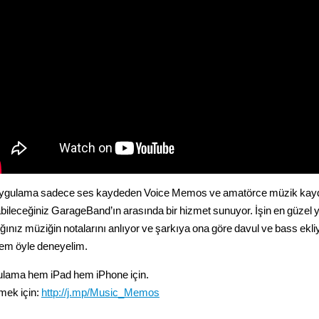
ygulama sadece ses kaydeden Voice Memos ve amatörce müzik kay
bileceğiniz GarageBand’ın arasında bir hizmet sunuyor. İşin en güzel 
ığınız müziğin notalarını anlıyor ve şarkıya ona göre davul ve bass ekli
m öyle deneyelim.
lama hem iPad hem iPhone için.
rmek için:
http://j.mp/Music_Memos