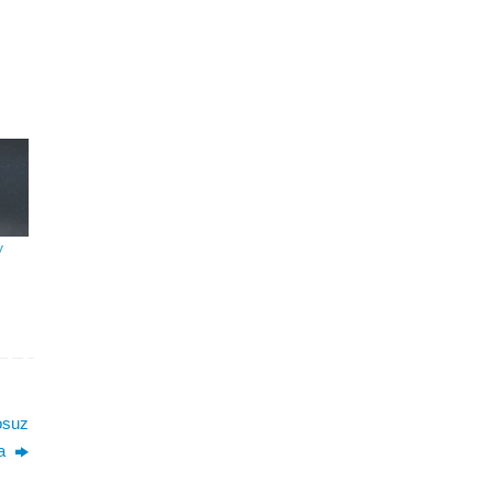
y
osuz
ma