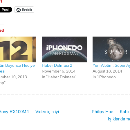
aş
Reddit
ted
ün Boyunca Hediye
Haber Dolması 2
Yeni Albüm: Süper A
esi
November 6, 2014
August 18, 2014
mber 10, 2013
In "Haber Dolması"
In "iPhonedo"
App"
ony RX100M4 — Video için iyi
Philips Hue — Kabl
Işıklandır