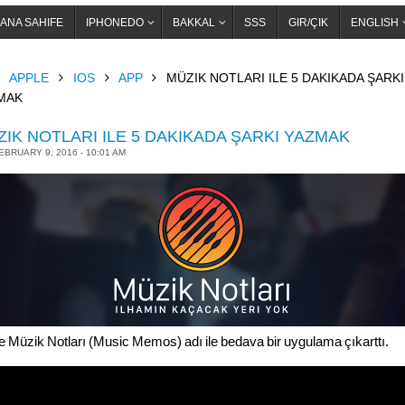
ANA SAHIFE
IPHONEDO
BAKKAL
SSS
GIR/ÇIK
ENGLISH
OME
APPLE
IOS
APP
MÜZIK NOTLARI ILE 5 DAKIKADA ŞARKI
MAK
IK NOTLARI ILE 5 DAKIKADA ŞARKI YAZMAK
EBRUARY 9, 2016 - 10:01 AM
e Müzik Notları (Music Memos) adı ile bedava bir uygulama çıkarttı.