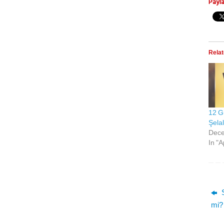
Payl
Rela
12 G
Şelal
Dece
In "
S
mi?