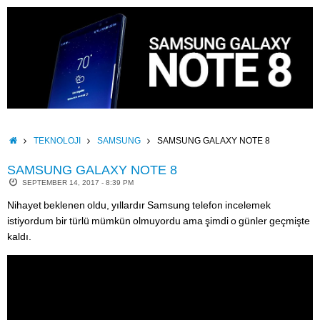
Skip
to
content
HOME
TEKNOLOJI
SAMSUNG
SAMSUNG GALAXY NOTE 8
SAMSUNG GALAXY NOTE 8
SEPTEMBER 14, 2017 - 8:39 PM
Nihayet beklenen oldu, yıllardır Samsung telefon incelemek
istiyordum bir türlü mümkün olmuyordu ama şimdi o günler geçmişte
kaldı.