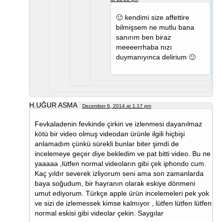
🙂 kendimi size affettire
bilmişsem ne mutlu bana
sanırım ben biraz
meeeerrhaba nızı
duymanıyınca delirium 🙂
H.UĞUR ASMA
December 6, 2014 at 1:17 pm
Fevkaladenin fevkinde çirkin ve izlenmesi dayanılmaz
kötü bir video olmuş videodan ürünle ilgili hiçbişi
anlamadım çünkü sürekli bunlar biter şimdi de
incelemeye geçer diye bekledim ve pat bitti video. Bu ne
yaaaaa ,lütfen normal videoların gibi çek iphondo cum.
Kaç yıldır severek izliyorum seni ama son zamanlarda
baya soğudum, bir hayranın olarak eskiye dönmeni
umut ediyorum. Türkçe apple ürün incelemeleri pek yok
ve sizi de izlemessek kimse kalmıyor , lütfen lütfen lütfen
normal eskisi gibi videolar çekin. Saygılar