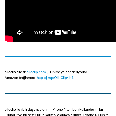
olloclip sitesi:
olloclip.com
(Türkiye’ye gönderiyorlar)
Amazon bağlantısı:
http://j.mp/OlloClip4in1
olloclip ile ilgili düşüncelerim: iPhone 4’ten beri kullandığım bir
üründür ve bu sefer ürün kalitesi oldukça artmış. iPhone 6 Plus’ta