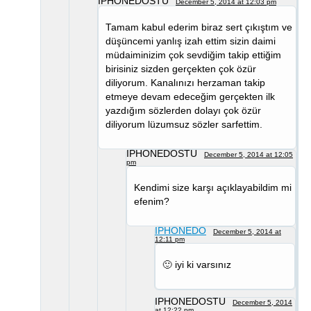
IPHONEDOSTU
December 5, 2014 at 12:03 pm
Tamam kabul ederim biraz sert çıkıştım ve
düşüncemi yanlış izah ettim sizin daimi
müdaiminizim çok sevdiğim takip ettiğim
birisiniz sizden gerçekten çok özür
diliyorum. Kanalınızı herzaman takip
etmeye devam edeceğim gerçekten ilk
yazdığım sözlerden dolayı çok özür
diliyorum lüzumsuz sözler sarfettim.
IPHONEDOSTU
December 5, 2014 at 12:05
pm
Kendimi size karşı açıklayabildim mi
efenim?
IPHONEDO
December 5, 2014 at
12:11 pm
🙂 iyi ki varsınız
IPHONEDOSTU
December 5, 2014
at 12:22 pm