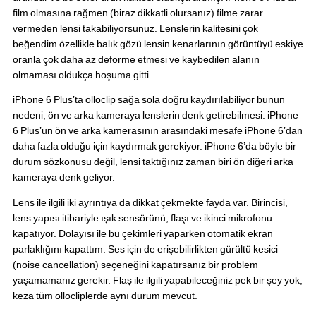
film olmasına rağmen (biraz dikkatli olursanız) filme zarar
vermeden lensi takabiliyorsunuz. Lenslerin kalitesini çok
beğendim özellikle balık gözü lensin kenarlarının görüntüyü eskiye
oranla çok daha az deforme etmesi ve kaybedilen alanın
olmaması oldukça hoşuma gitti.
iPhone 6 Plus’ta olloclip sağa sola doğru kaydırılabiliyor bunun
nedeni, ön ve arka kameraya lenslerin denk getirebilmesi. iPhone
6 Plus’un ön ve arka kamerasının arasındaki mesafe iPhone 6’dan
daha fazla olduğu için kaydırmak gerekiyor. iPhone 6’da böyle bir
durum sözkonusu değil, lensi taktığınız zaman biri ön diğeri arka
kameraya denk geliyor.
Lens ile ilgili iki ayrıntıya da dikkat çekmekte fayda var. Birincisi,
lens yapısı itibariyle ışık sensörünü, flaşı ve ikinci mikrofonu
kapatıyor. Dolayısı ile bu çekimleri yaparken otomatik ekran
parlaklığını kapattım. Ses için de erişebilirlikten gürültü kesici
(noise cancellation) seçeneğini kapatırsanız bir problem
yaşamamanız gerekir. Flaş ile ilgili yapabileceğiniz pek bir şey yok,
keza tüm ollocliplerde aynı durum mevcut.