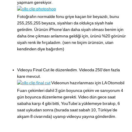
yapmam gerekiyor.
Fotoğrafın normalde fonu griye kaçan bir beyazdı, bunu
255,255,255 beyaza, siyahları da oldukça siyah hale
getirdim. Ürünün iPhone’dan daha siyah olması benim için
daha öne çıkması anlamına geldiği için, ürünü %20 görünür
siyah renk ile fırçaladım. (sen ne biçim ürünsün, utan
kendinden diye bağırdım)
Videoyu Final Cut ile düzenledim. Videoda 250’den fazla
kare mevcut.
Videonun hazırlanması için LA Otomobil
Fuarı çekimleri dahil 3 gün boyunca çekim ve sanıyorum 4
gün boyunca düzenleme gerekti. Video dün gece saat
sabaha karşı 4 gibi bitti, YouTube’a yüklemeye bırakıp, 6
saat uykudan sonra (burada saat sabah 10, Türkiye’de
akşam 8 civarında) uyanıp videoyu yayına gönderdim.