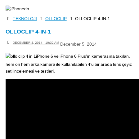
Skip
to
HOME
TEKNOLOJI
OLLOCLIP
OLLOCLIP 4-IN-1
content
OLLOCLIP 4-IN-1
DECEMBER 4, 2014 - 10:32 AM
December 5, 2014
iPhone 6 ve iPhone 6 Plus’ın kamerasına takılan,
hem ön hem arka kamera ile kullanılabilen 4’ü bir arada lens çeyiz
seti incelemesi ve testleri.