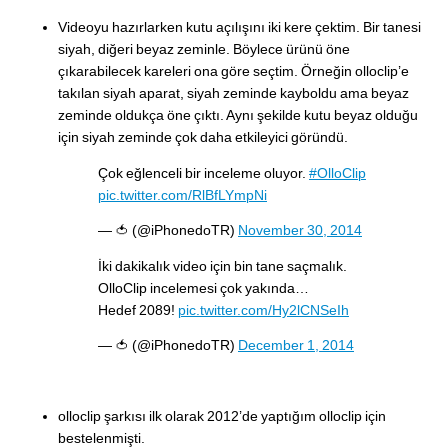
Videoyu hazırlarken kutu açılışını iki kere çektim. Bir tanesi
siyah, diğeri beyaz zeminle. Böylece ürünü öne
çıkarabilecek kareleri ona göre seçtim. Örneğin olloclip’e
takılan siyah aparat, siyah zeminde kayboldu ama beyaz
zeminde oldukça öne çıktı. Aynı şekilde kutu beyaz olduğu
için siyah zeminde çok daha etkileyici göründü.
Çok eğlenceli bir inceleme oluyor.
#OlloClip
pic.twitter.com/RlBfLYmpNi
— 🍅 (@iPhonedoTR)
November 30, 2014
İki dakikalık video için bin tane saçmalık.
OlloClip incelemesi çok yakında…
Hedef 2089!
pic.twitter.com/Hy2lCNSeIh
— 🍅 (@iPhonedoTR)
December 1, 2014
olloclip şarkısı ilk olarak 2012’de yaptığım olloclip için
bestelenmişti.