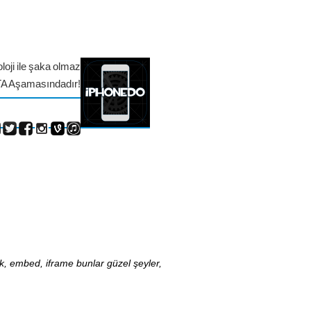
loji ile şaka olmaz
TA Aşamasındadır!
nk, embed, iframe bunlar güzel şeyler,