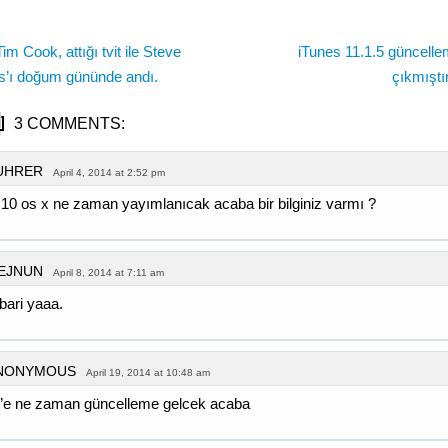
im Cook, attığı tvit ile Steve
iTunes 11.1.5 güncelle
s’ı doğum gününde andı.
çıkmıştı
3 COMMENTS:
UHRER
April 4, 2014 at 2:52 pm
.10 os x ne zaman yayımlanıcak acaba bir bilginiz varmı ?
EJNUN
April 8, 2014 at 7:11 am
 bari yaaa.
NONYMOUS
April 19, 2014 at 10:48 am
s’e ne zaman güncelleme gelcek acaba