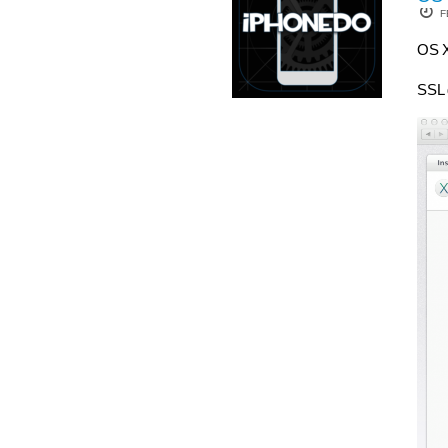
F
OS X
SSL 