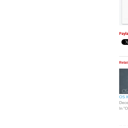
Payl
Rela
OS X
Dece
In "