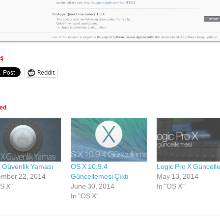
aş
Reddit
ted
 Güvenlik Yaması
OS X 10.9.4
Logic Pro X Güncelle
mber 22, 2014
Güncellemesi Çıktı
May 13, 2014
OS X"
June 30, 2014
In "OS X"
In "OS X"