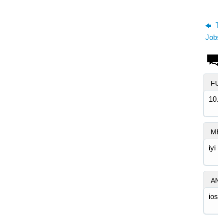
T
Job
F
10
M
iyi
A
io