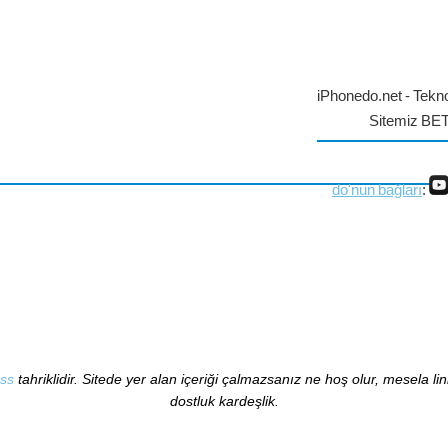
iPhonedo.net - Tekno
Sitemiz BE
do'nun bağları
:
ss
tahriklidir. Sitede yer alan içeriği çalmazsanız ne hoş olur, mesela li
dostluk kardeşlik.