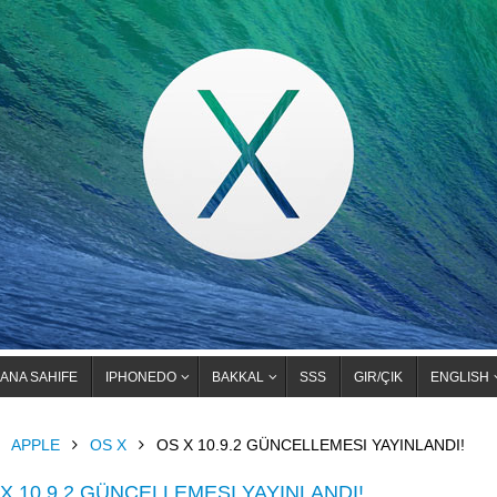
ANA SAHIFE
IPHONEDO
BAKKAL
SSS
GIR/ÇIK
ENGLISH
OME
APPLE
OS X
OS X 10.9.2 GÜNCELLEMESI YAYINLANDI!
X 10.9.2 GÜNCELLEMESI YAYINLANDI!