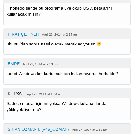
iPhonedo sende bu programa üye okup OS X betalarını
kullanacak mısın?
FIRAT ÇETINER
April 22, 2014 at 2:14 pm
ubuntu’dan sonra nasıl olacak merak ediyorum
EMRE
April 22, 2014 at 2:53 pm
Lanet Windowsdan kurtulmak için kullanmıyoruz herhalde?
KUTSAL
April 23, 2014 at 1:34 am
Sadece maclar için mi yoksa Windows kullananlar da
yükleyebiliyor mu?
SINAN ÖZMAN  (@S_OZMAN)
April 24, 2014 at 1:52 am