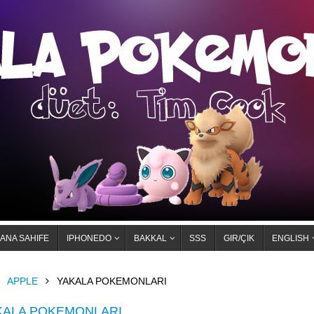
ANA SAHIFE
IPHONEDO
BAKKAL
SSS
GIR/ÇIK
ENGLISH
OME
APPLE
YAKALA POKEMONLARI
KALA POKEMONLARI