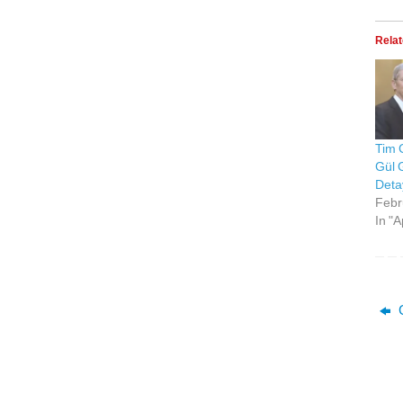
Rela
Tim 
Gül 
Detay
Febr
In "A
C