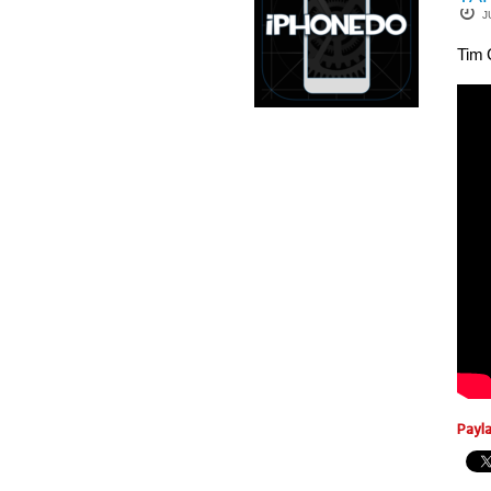
J
Tim 
Payl