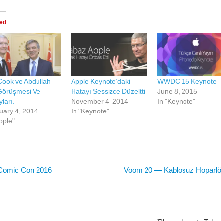
ted
Cook ve Abdullah
Apple Keynote’daki
WWDC 15 Keynote
Görüşmesi Ve
Hatayı Sessizce Düzeltti
June 8, 2015
ları.
November 4, 2014
In "Keynote"
uary 4, 2014
In "Keynote"
pple"
omic Con 2016
Voom 20 — Kablosuz Hoparl