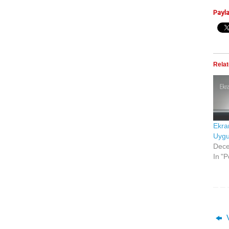
Payl
Rela
Ekran
Uygu
Dece
In "
V