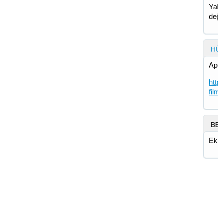
Ya
de
H
Ap
ht
fi
B
Ek