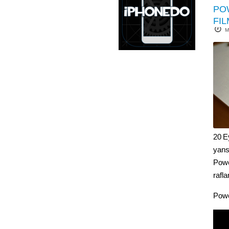
PO
FIL
M
20 Ey
yansı
Powe
rafl
Powe