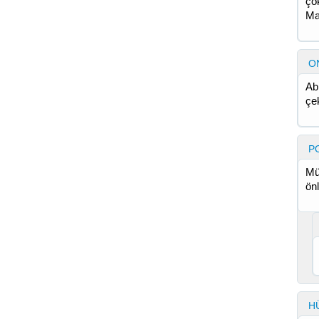
ço
Ma
O
Abi
çe
P
Mü
önl
H