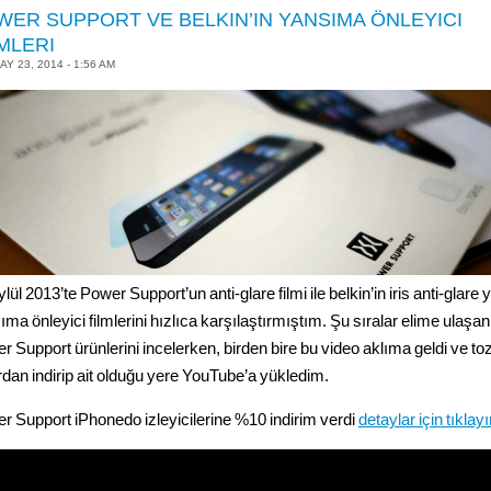
WER SUPPORT VE BELKIN’IN YANSIMA ÖNLEYICI
MLERI
AY 23, 2014 - 1:56 AM
lül 2013’te Power Support’un anti-glare filmi ile belkin’in iris anti-glare 
ma önleyici filmlerini hızlıca karşılaştırmıştım. Şu sıralar elime ulaşan
r Support ürünlerini incelerken, birden bire bu video aklıma geldi ve to
ardan indirip ait olduğu yere YouTube’a yükledim.
r Support iPhonedo izleyicilerine %10 indirim verdi
detaylar için tıklay