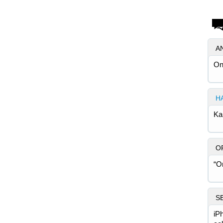
A
On
H
Ka
O
“O
S
iP