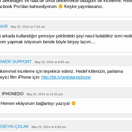
k beklediğim ve hala bir umut beklemekte olduğum bir inceleme. Reti
cbook Pro’dan bahsediyorum
Keşke yayınlasanız.
NUR
May 23, 2014 at 7:44 am
 arkada kullandığın şemsiye şeklindeki şeyi nasıl bulabiliriz ismi nedi
kim yapmak istiyorum bende böyle birşey lazım…
OWER SUPPORT
May 23, 2014 at 9:55 am
kemmel inceleme için teşekkür ederiz. Hedef kitlenizin, parlama
eyici film iPhone için:
http://bit.ly/antiglareiphone
IPHONEDO
May 23, 2014 at 12:02 pm
Hemen ekliyorum bağlantıyı yazıya!
ÜSEYIN ÇOLAK
May 23, 2014 at 9:48 pm