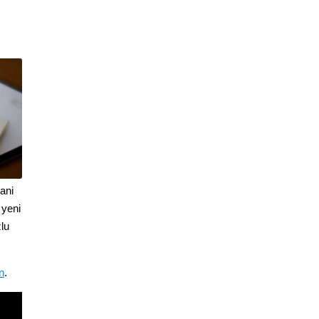
yani
 yeni
zlu
ın
.