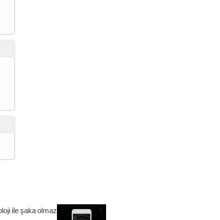
loji ile şaka olmaz