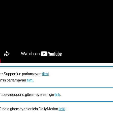
r Support’un parlamayan
filmi
.
in’in parlamayan
filmi
.
ube videosunu göremeyenler için
link
.
ube’a giremeyenler için DailyMotion
linki
.