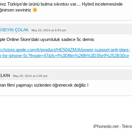
lnız Türkiye’de ürünü bulma sıkıntısı var… Hybrd incelemesinde
ğinirsen seviniriz
ÜSEYIN ÇOLAK
May 23, 2014 at 9:53 pm
ple Online Store’daki uyumluluk sadece 5c demis
tp://store.apple.com/tr/product/HE504ZM/A/power-support-anti-glare-
lm-for-iphone-5c?fnode=47&fs=f%3Dfilm%26fh%3D35e9%252B30ce
ELKIN
May 25, 2014 at 1:06 pm
ran filmi yapmayı sizlerden öğrenecek değiliz !
iPhonedo.net - Tekno