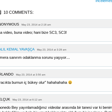
İnceleme
10 COMMENTS:
NONYMOUS
May 23, 2014 at 2:18 am
a video, buna video; hani bize SC3, SC3!
ALIL KEMAL YAVAŞÇA
May 23, 2014 at 3:28 am
mera sanırım odaklanma sorunu yaşıyor…
RLANDO
May 23, 2014 at 3:50 am
racıkta burnun iç bükey olur” hahahahaha
ELÇUK
May 23, 2014 at 6:12 am
honedo Bey yayınlamadığınız videolar arasında bir tanesi var ki beni