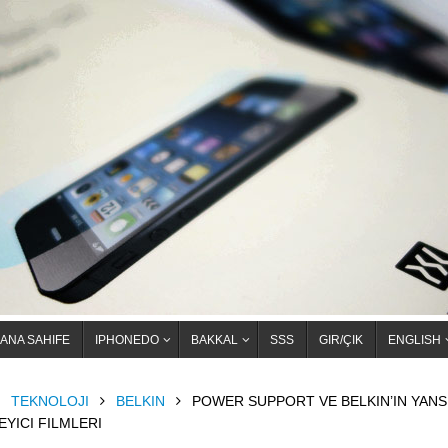
ANA SAHIFE
IPHONEDO
BAKKAL
SSS
GIR/ÇIK
ENGLISH
OME
TEKNOLOJI
BELKIN
POWER SUPPORT VE BELKIN’IN YANS
EYICI FILMLERI