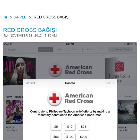
Skip
to
content
HOME
APPLE
RED CROSS BAĞIŞI
RED CROSS BAĞIŞI
NOVEMBER 13, 2013 - 1:35 AM