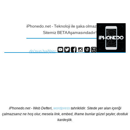
iPhonedo.net - Teknoloji ile şaka olmaz
Sitemiz BETA Aşamasındadır!
do'nun bağları
:
iPhonedo.net - Web Defteri,
wordpress
tahriklidir. Sitede yer alan içeriği
çalmazsanız ne hoş olur, mesela link, embed, iframe bunlar güzel şeyler, dostluk
kardeşlik.