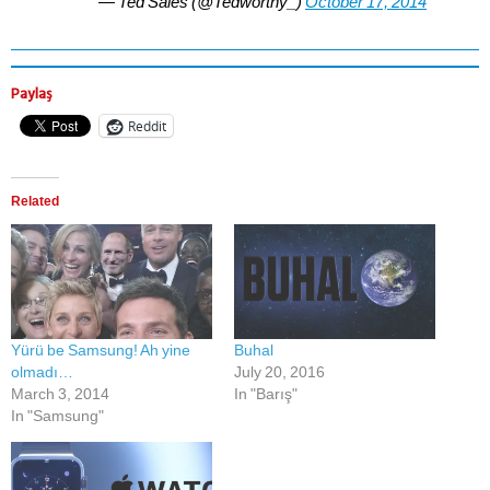
— Ted Sales (@Tedworthy_)
October 17, 2014
Paylaş
Reddit
Related
Yürü be Samsung! Ah yine
Buhal
olmadı…
July 20, 2016
March 3, 2014
In "Barış"
In "Samsung"