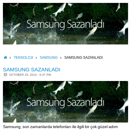
Skip
to
content
HOME
TEKNOLOJI
SAMSUNG
SAMSUNG SAZANLADI
SAMSUNG SAZANLADI
OCTOBER 19, 2014 - 6:37 PM
Samsung, son zamanlarda telefonları ile ilgili bir çok güzel adım