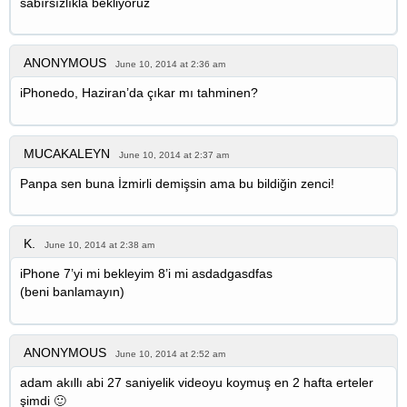
sabırsızlıkla bekliyoruz
ANONYMOUS
June 10, 2014 at 2:36 am
iPhonedo, Haziran’da çıkar mı tahminen?
MUCAKALEYN
June 10, 2014 at 2:37 am
Panpa sen buna İzmirli demişsin ama bu bildiğin zenci!
K.
June 10, 2014 at 2:38 am
iPhone 7’yi mi bekleyim 8’i mi asdadgasdfas
(beni banlamayın)
ANONYMOUS
June 10, 2014 at 2:52 am
adam akıllı abi 27 saniyelik videoyu koymuş en 2 hafta erteler
şimdi 🙂