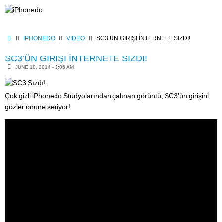
Skip
to
content
HOME
IPHONEDO
VIDEO
SC3’ÜN GIRIŞI İNTERNETE SIZDI!
SC3’ÜN GIRIŞI İNTERNETE SIZDI!
JUNE 10, 2014 - 2:05 AM
Çok gizli iPhonedo Stüdyolarından çalınan görüntü, SC3’ün girişini
gözler önüne seriyor!