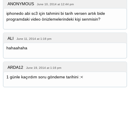
ANONYMOUS
June 10, 2014 at 12:44 pm
iphonedo abi sc3 için tahmini bi tarih versen artık bide
programdaki video önizlemelerindeki kişi senmisin?
ALI
June 11, 2014 at 1:16 pm
hahaahaha
ARDA12
June 19, 2014 at 1:16 pm
1 günle kaçırdım soru göndeme tarihini :<