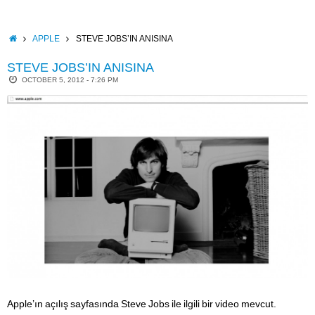
Skip
to
content
HOME
APPLE
STEVE JOBS’IN ANISINA
STEVE JOBS’IN ANISINA
OCTOBER 5, 2012 - 7:26 PM
Apple’ın açılış sayfasında Steve Jobs ile ilgili bir video mevcut.