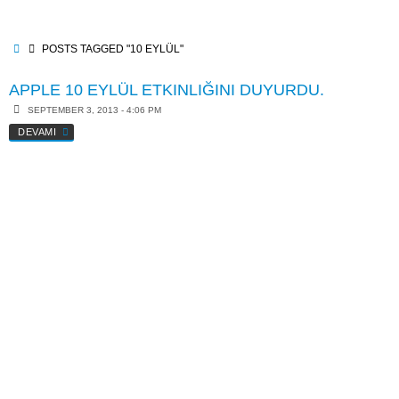
Skip
to
content
HOME
POSTS TAGGED "10 EYLÜL"
APPLE 10 EYLÜL ETKINLIĞINI DUYURDU.
SEPTEMBER 3, 2013 - 4:06 PM
DEVAMI