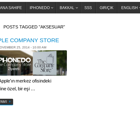
ANA SAHIFE
IPHONEDO
BAKKAL
SSS
GIR/ÇIK
ENGLISH
OME
POSTS TAGGED "AKSESUAR"
PLE COMPANY STORE
OVEMBER 25, 2014 - 10:00 AM
 Apple’ın merkez ofisindeki
ine özel, bir eşi …
VAMI