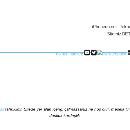
iPhonedo.net - Tekno
Sitemiz BE
do'nun bağları
:
ss
tahriklidir. Sitede yer alan içeriği çalmazsanız ne hoş olur, mesela li
dostluk kardeşlik.