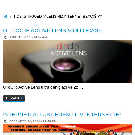
Skip
to
content
HOME
POSTS TAGGED "ALEMSINIZ INTERNET BEYCIĞIM"
OLLOCLIP ACTIVE LENS & OLLOCASE
JUNE 30, 2015 - 10:02 AM
OlloClip Active Lens ultra geniç açı ve 2x …
DEVAMI
İNTERNETI ALTÜST EDEN FILM İNTERNETTE!
DECEMBER 24, 2014 - 12:46 PM