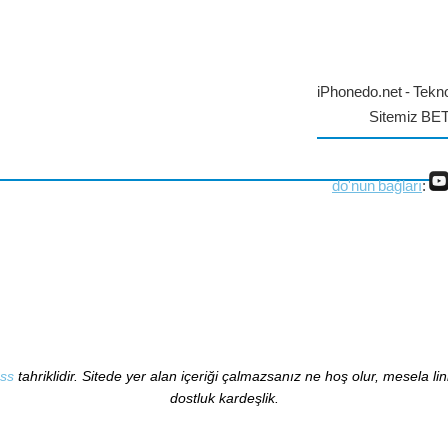
iPhonedo.net - Tekno
Sitemiz BE
do'nun bağları
:
ss
tahriklidir. Sitede yer alan içeriği çalmazsanız ne hoş olur, mesela li
dostluk kardeşlik.