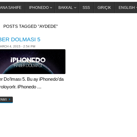
ANA SAHIFE
IPHONEDO
BAKKAL
SSS
GIR/ÇIK
ENGLISH
OME
POSTS TAGGED "AYDEDE"
BER DOLMASI 5
ARCH 4, 2015 - 2:54 PM
r Do’lması 5. Bu ay iPhonedo’da
roloyorlr. iPhonedo …
VAMI