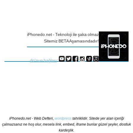
iPhonedo.net - Teknoloji ile şaka olmaz
Sitemiz BETA Aşamasındadır!
do'nun bağları
:
iPhonedo.net - Web Defteri,
wordpress
tahriklidir. Sitede yer alan içeriği
çalmazsanız ne hoş olur, mesela link, embed, iframe bunlar güzel şeyler, dostluk
kardeşlik.