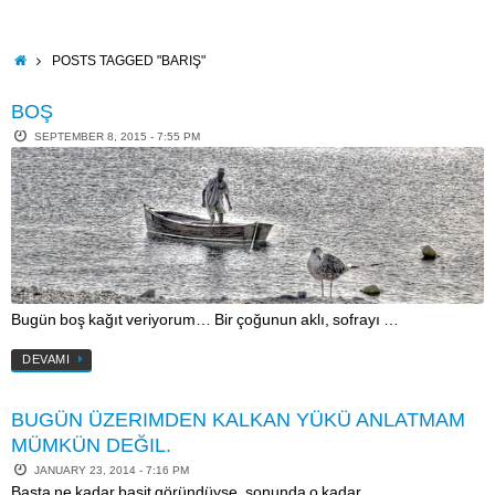
Skip
to
content
HOME
POSTS TAGGED "BARIŞ"
BOŞ
SEPTEMBER 8, 2015 - 7:55 PM
Bugün boş kağıt veriyorum… Bir çoğunun aklı, sofrayı …
DEVAMI
BUGÜN ÜZERIMDEN KALKAN YÜKÜ ANLATMAM
MÜMKÜN DEĞIL.
JANUARY 23, 2014 - 7:16 PM
Başta ne kadar basit göründüyse, sonunda o kadar …