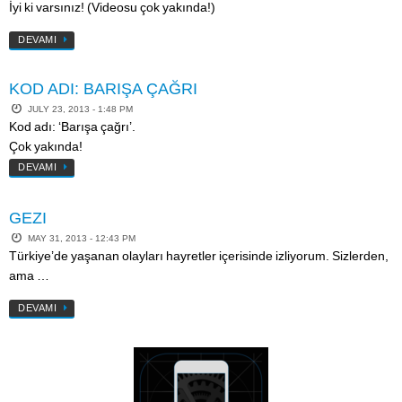
İyi ki varsınız! (Videosu çok yakında!)
DEVAMI
KOD ADI: BARIŞA ÇAĞRI
JULY 23, 2013 - 1:48 PM
Kod adı: ‘Barışa çağrı’.
Çok yakında!
DEVAMI
GEZI
MAY 31, 2013 - 12:43 PM
Türkiye’de yaşanan olayları hayretler içerisinde izliyorum. Sizlerden,
ama …
DEVAMI