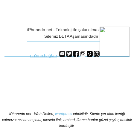
iPhonedo.net - Teknoloji ile şaka olmaz
Sitemiz BETA Aşamasındadır!
do'nun bağları
:
iPhonedo.net - Web Defteri,
wordpress
tahriklidir. Sitede yer alan içeriği
çalmazsanız ne hoş olur, mesela link, embed, iframe bunlar güzel şeyler, dostluk
kardeşlik.