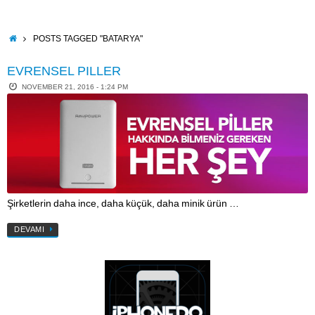
Skip
to
content
HOME
POSTS TAGGED "BATARYA"
EVRENSEL PILLER
NOVEMBER 21, 2016 - 1:24 PM
Şirketlerin daha ince, daha küçük, daha minik ürün …
DEVAMI