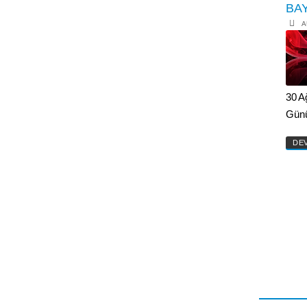
BA
A
30 A
Gün
DE