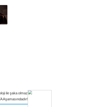
,
loji ile şaka olmaz
TA Aşamasındadır!