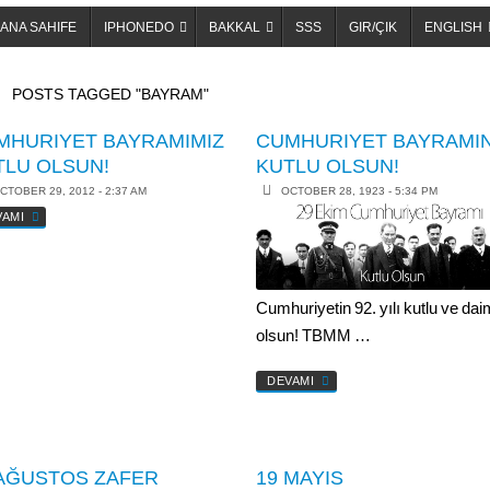
ANA SAHIFE
IPHONEDO
BAKKAL
SSS
GIR/ÇIK
ENGLISH
OME
POSTS TAGGED "BAYRAM"
MHURIYET BAYRAMIMIZ
CUMHURIYET BAYRAMIN
TLU OLSUN!
KUTLU OLSUN!
CTOBER 29, 2012 - 2:37 AM
OCTOBER 28, 1923 - 5:34 PM
VAMI
Cumhuriyetin 92. yılı kutlu ve dai
olsun! TBMM …
DEVAMI
 AĞUSTOS ZAFER
19 MAYIS