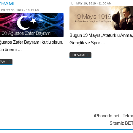
YRAMI
MAY 19, 1919 - 11:00 AM
UGUST 30, 1922 - 10:15 AM
Bugün 19 Mayıs, Atatürk’ü Anma
ğustos Zafer Bayramı kutlu olsun.
Gençlik ve Spor …
ün önemi …
DEVAMI
VAMI
iPhonedo.net - Tekno
Sitemiz BE