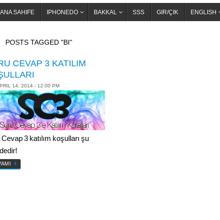
ANA SAHIFE
IPHONEDO
BAKKAL
SSS
GIR/ÇIK
ENGLISH
OME
POSTS TAGGED "BI"
U CEVAP 3 KATILIM
ŞULLARI
PRIL 14, 2014 - 12:00 PM
 Cevap 3 katılım koşulları şu
dedir!
VAMI