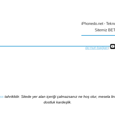
iPhonedo.net - Tekno
Sitemiz BE
do'nun bağları
:
ss
tahriklidir. Sitede yer alan içeriği çalmazsanız ne hoş olur, mesela li
dostluk kardeşlik.