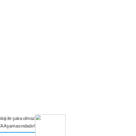
loji ile şaka olmaz
TA Aşamasındadır!