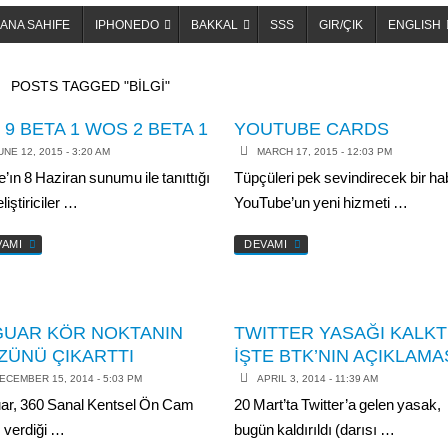
ANA SAHIFE
IPHONEDO
BAKKAL
SSS
GIR/ÇIK
ENGLISH
OME
POSTS TAGGED "BİLGİ"
 9 BETA 1 WOS 2 BETA 1
YOUTUBE CARDS
UNE 12, 2015 - 3:20 AM
MARCH 17, 2015 - 12:03 PM
’ın 8 Haziran sunumu ile tanıttığı
Tüpçüleri pek sevindirecek bir ha
liştiriciler …
YouTube’un yeni hizmeti …
VAMI
DEVAMI
GUAR KÖR NOKTANIN
TWITTER YASAĞI KALKTI
ZÜNÜ ÇIKARTTI
İŞTE BTK’NIN AÇIKLAMAS
ECEMBER 15, 2014 - 5:03 PM
APRIL 3, 2014 - 11:39 AM
ar, 360 Sanal Kentsel Ön Cam
20 Mart’ta Twitter’a gelen yasak,
ı verdiği …
bugün kaldırıldı (darısı …