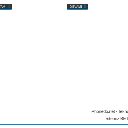
VAMI
DEVAMI
iPhonedo.net - Tekno
Sitemiz BE