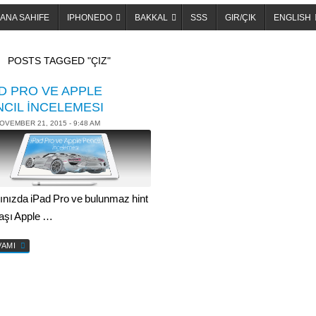
ANA SAHIFE
IPHONEDO
BAKKAL
SSS
GIR/ÇIK
ENGLISH
OME
POSTS TAGGED "ÇIZ"
AD PRO VE APPLE
NCIL İNCELEMESI
OVEMBER 21, 2015 - 9:48 AM
ınızda iPad Pro ve bulunmaz hint
şı Apple …
VAMI