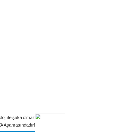
loji ile şaka olmaz
TA Aşamasındadır!