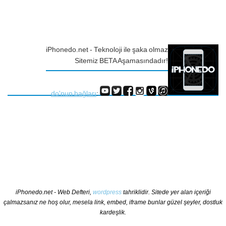
iPhonedo.net - Teknoloji ile şaka olmaz
Sitemiz BETA Aşamasındadır!
do'nun bağları
:
iPhonedo.net - Web Defteri,
wordpress
tahriklidir. Sitede yer alan içeriği
çalmazsanız ne hoş olur, mesela link, embed, iframe bunlar güzel şeyler, dostluk
kardeşlik.