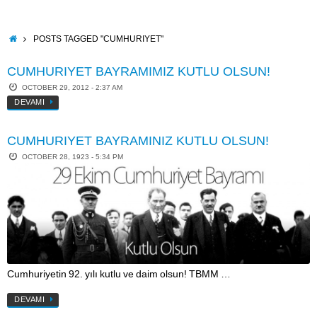
Skip
to
content
HOME
POSTS TAGGED "CUMHURIYET"
CUMHURIYET BAYRAMIMIZ KUTLU OLSUN!
OCTOBER 29, 2012 - 2:37 AM
DEVAMI
CUMHURIYET BAYRAMINIZ KUTLU OLSUN!
OCTOBER 28, 1923 - 5:34 PM
Cumhuriyetin 92. yılı kutlu ve daim olsun! TBMM …
DEVAMI