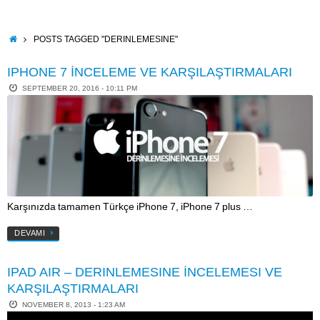
Skip
to
content
HOME
POSTS TAGGED "DERINLEMESINE"
IPHONE 7 İNCELEME VE KARŞILAŞTIRMALARI
SEPTEMBER 20, 2016 - 10:11 PM
Karşınızda tamamen Türkçe iPhone 7, iPhone 7 plus …
DEVAMI
IPAD AIR – DERINLEMESINE İNCELEMESI VE
KARŞILAŞTIRMALARI
NOVEMBER 8, 2013 - 1:23 AM