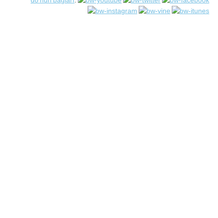
do'nun bağları
: