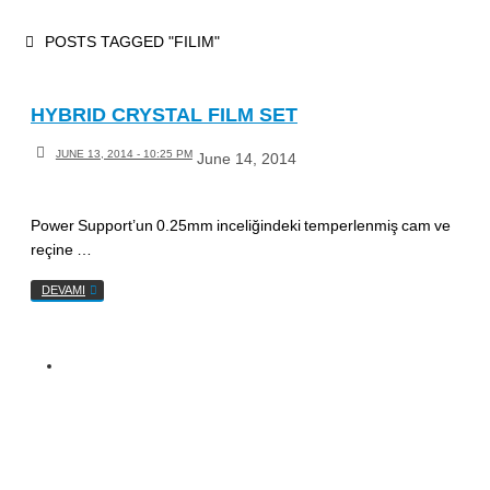
Skip
HOME
POSTS TAGGED "FILIM"
to
content
HYBRID CRYSTAL FILM SET
JUNE 13, 2014 - 10:25 PM
June 14, 2014
Power Support’un 0.25mm inceliğindeki temperlenmiş cam ve
reçine …
DEVAMI