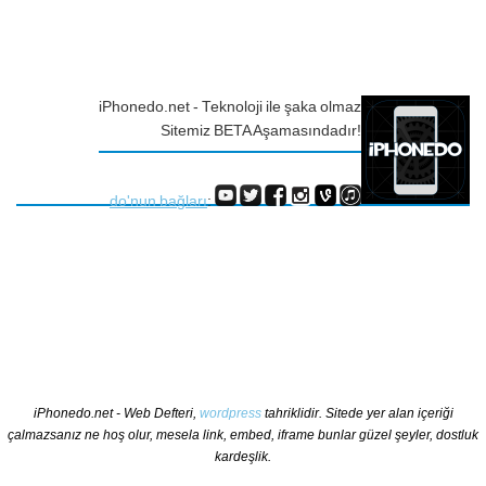
iPhonedo.net - Teknoloji ile şaka olmaz
Sitemiz BETA Aşamasındadır!
do'nun bağları
:
iPhonedo.net - Web Defteri,
wordpress
tahriklidir. Sitede yer alan içeriği
çalmazsanız ne hoş olur, mesela link, embed, iframe bunlar güzel şeyler, dostluk
kardeşlik.