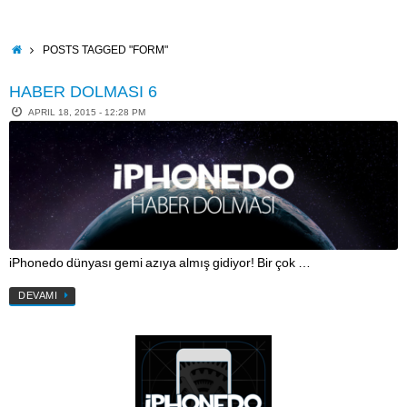
Skip
to
content
HOME
POSTS TAGGED "FORM"
HABER DOLMASI 6
APRIL 18, 2015 - 12:28 PM
iPhonedo dünyası gemi azıya almış gidiyor! Bir çok …
DEVAMI