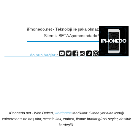
iPhonedo.net - Teknoloji ile şaka olmaz
Sitemiz BETA Aşamasındadır!
do'nun bağları
:
iPhonedo.net - Web Defteri,
wordpress
tahriklidir. Sitede yer alan içeriği
çalmazsanız ne hoş olur, mesela link, embed, iframe bunlar güzel şeyler, dostluk
kardeşlik.