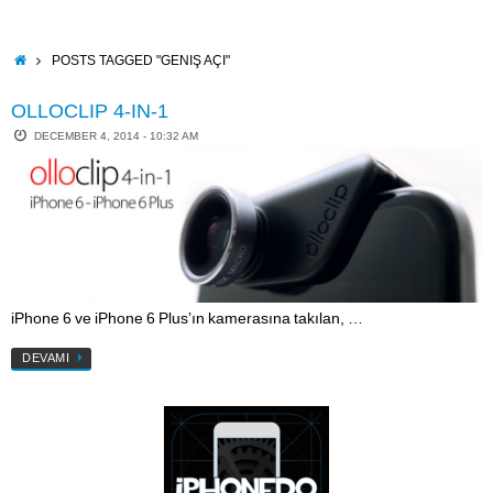
Skip
to
content
HOME
POSTS TAGGED "GENIŞ AÇI"
OLLOCLIP 4-IN-1
DECEMBER 4, 2014 - 10:32 AM
iPhone 6 ve iPhone 6 Plus’ın kamerasına takılan, …
DEVAMI