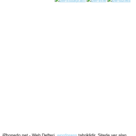
iPhonedo.net - Web Defteri,
wordpress
tahriklidir. Sitede yer alan