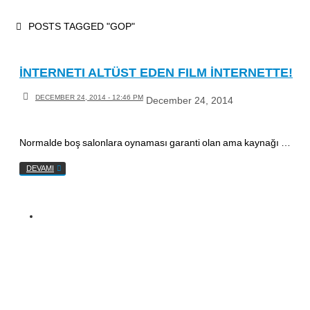
Skip
HOME
POSTS TAGGED "GOP"
to
content
İNTERNETI ALTÜST EDEN FILM İNTERNETTE!
DECEMBER 24, 2014 - 12:46 PM
December 24, 2014
Normalde boş salonlara oynaması garanti olan ama kaynağı …
DEVAMI