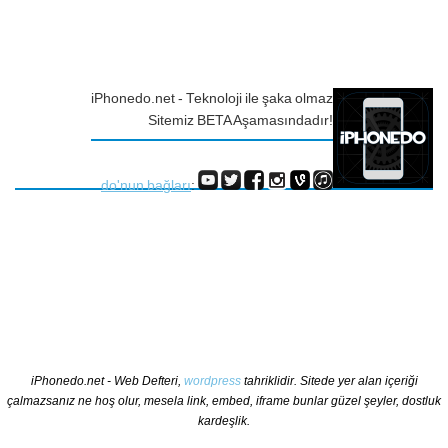
iPhonedo.net - Teknoloji ile şaka olmaz
Sitemiz BETA Aşamasındadır!
do'nun bağları
:
iPhonedo.net - Web Defteri,
wordpress
tahriklidir. Sitede yer alan içeriği
çalmazsanız ne hoş olur, mesela link, embed, iframe bunlar güzel şeyler, dostluk
kardeşlik.