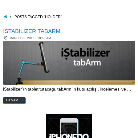
Skip
to
content
HOME
POSTS TAGGED "HOLDER"
ISTABILIZER TABARM
MARCH 22, 2015 - 10:56 AM
iStabilizer’ın tablet tutacağı, tabArm’ın kutu açılışı, incelemesi ve …
DEVAMI