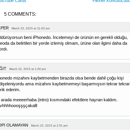
ouTube Cards
Fikirler Korkutucud
5 COMMENTS:
LPER
March 22, 2015 at 11:43 am
ldürüyorsun beni iPhonedo. İncelemeyi de ürünün en gerekli olduğu,
deoda da belirtilen bir yerde izlemiş olmam, ürüne olan ilgimi daha da
tırdı.
ĞIT
March 22, 2015 at 1:00 pm
honedo mizahını kaybetmenden birazda olsa bende dahil çoğu kişi
dişeleniyordu ama mizahını kaybetmemeyi başarmışsın tekrar tekrar
brik ederim.
 arada meeeerhaba (intro) kısmındaki efektlere hayran kaldım.
vhhhhoooşşşçakalll
OPI OLAMAYAN
March 22, 2015 at 2:51 pm