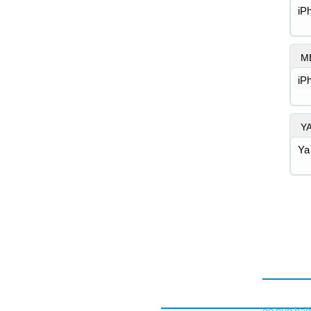
iP
M
iP
Y
Ya
do'nun bağ