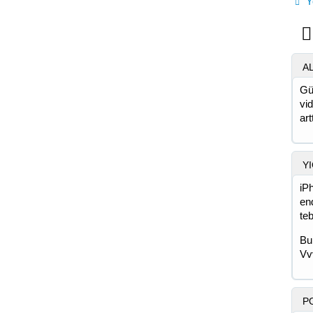
Y
A
Gü
vi
art
YI
iP
en
te
Bu
Vv
P