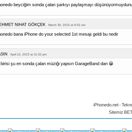
honedo beyciğim sonda çalan şarkıyı paylaşmayı düşünüyormuydun
EHMET NIHAT GÖKÇEK
March 30, 2015 at 6:52 am
honedo bana iPhone do your selected 1st mesajı geldi bu nedir
ASIN
April 12, 2015 at 11:32 pm
 birisi şu en sonda çalan müziği yapsın GarageBand dan 😀
iPhonedo.net - Tekno
Sitemiz BE
ları
: