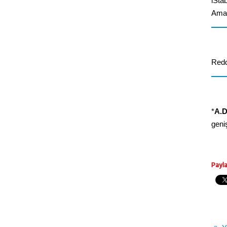
iStab
Amaz
Redd
*
A.D
geniş
Payl