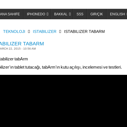
ANA SAHIFE
IPHONEDO
BAKKAL
SSS
GIR/ÇIK
ENGLISH
OME
TEKNOLOJI
ISTABILIZER
ISTABILIZER TABARM
ABILIZER TABARM
ARCH 22, 2015 - 10:56 AM
ilizer’ın tablet tutacağı, tabArm’ın kutu açılışı, incelemesi ve testleri.