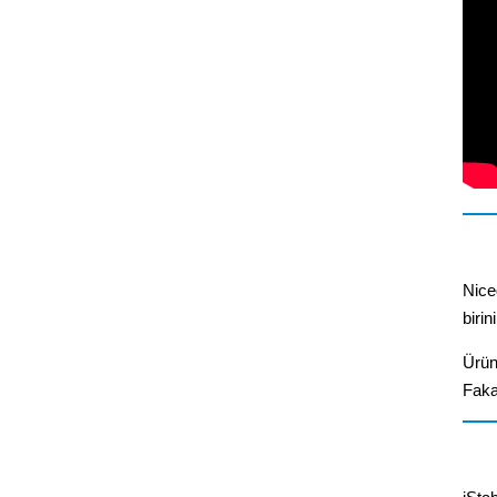
Nice
birin
Ürün
Faka