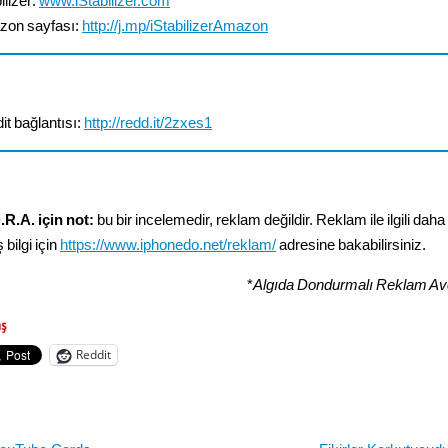
ilizer:
www.iStabilizer.com
on sayfası:
http://j.mp/iStabilizerAmazon
it bağlantısı:
http://redd.it/2zxes1
.R.A. için not:
bu bir incelemedir, reklam değildir. Reklam ile ilgili daha
 bilgi için
https://www.iphonedo.net/reklam/
adresine bakabilirsiniz.
*
Algıda Dondurmalı Reklam Avc
aş
Reddit