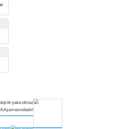
uz
loji ile şaka olmaz
TA Aşamasındadır!