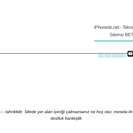
iPhonedo.net - Tekno
Sitemiz BE
do'nun bağları
:
ss
tahriklidir. Sitede yer alan içeriği çalmazsanız ne hoş olur, mesela li
dostluk kardeşlik.