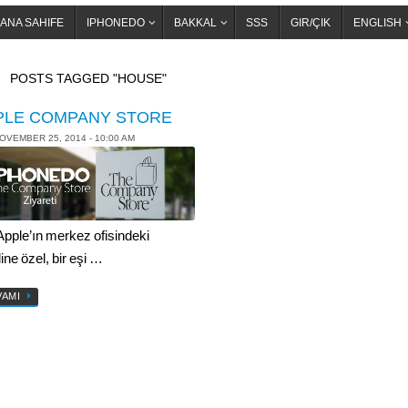
ANA SAHIFE
IPHONEDO
BAKKAL
SSS
GIR/ÇIK
ENGLISH
OME
POSTS TAGGED "HOUSE"
PLE COMPANY STORE
OVEMBER 25, 2014 - 10:00 AM
 Apple’ın merkez ofisindeki
ine özel, bir eşi …
VAMI