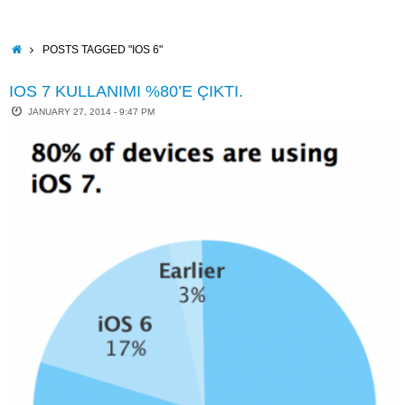
Skip
to
content
HOME
POSTS TAGGED "IOS 6"
IOS 7 KULLANIMI %80’E ÇIKTI.
JANUARY 27, 2014 - 9:47 PM