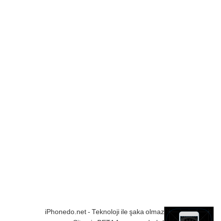
iPhonedo.net - Teknoloji ile şaka olmaz