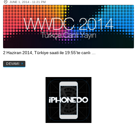
JUNE 1, 2014 - 11:21 PM
2 Haziran 2014, Türkiye saati ile 19:55’te canlı …
DEVAMI