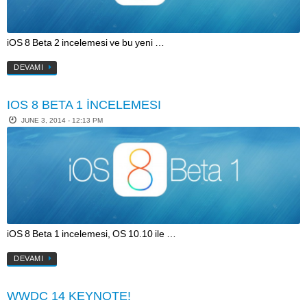
iOS 8 Beta 2 incelemesi ve bu yeni …
DEVAMI
IOS 8 BETA 1 İNCELEMESI
JUNE 3, 2014 - 12:13 PM
iOS 8 Beta 1 incelemesi, OS 10.10 ile …
DEVAMI
WWDC 14 KEYNOTE!