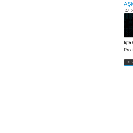
AŞ
D
İşte
Pro 
DE