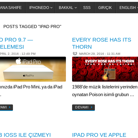
ANA SAHIFE
IPHONEDO
BAKKAL
SSS
GIR/ÇIK
ENGLISH
OME
POSTS TAGGED "IPAD PRO"
D PRO 9.7 —
EVERY ROSE HAS ITS
CELEMESI
THORN
PRIL 2, 2016 - 12:49 PM
MARCH 29, 2016 - 11:31 AM
ınızda iPad Pro Mini, ya da iPad
1988’de müzik listelerini yerinden
…
oynatan Poison isimli grubun …
VAMI
DEVAMI
 IOSS ILE ÇIZMEYI
IPAD PRO VE APPLE