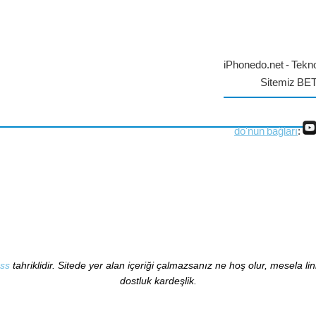
iPhonedo.net - Tekno
Sitemiz BE
do'nun bağları
:
ss
tahriklidir. Sitede yer alan içeriği çalmazsanız ne hoş olur, mesela li
dostluk kardeşlik.