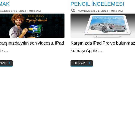
MAK
PENCIL İNCELEMESI
ECEMBER 7, 2015 - 9:56 AM
NOVEMBER 21, 2015 - 9:48 AM
 karşınızda yılın son videosu. iPad
Karşınızda iPad Pro ve bulunmaz
ile …
kumaşı Apple …
VAMI
DEVAMI