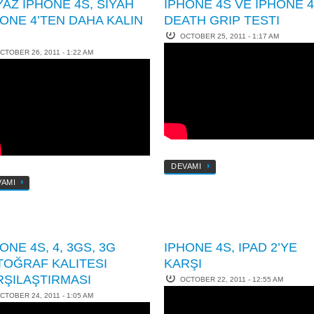
AZ IPHONE 4S, SIYAH
IPHONE 4S VE IPHONE 
ONE 4’TEN DAHA KALIN
DEATH GRIP TESTI
OCTOBER 25, 2011 - 1:17 AM
CTOBER 26, 2011 - 1:22 AM
DEVAMI
VAMI
ONE 4S, 4, 3GS, 3G
IPHONE 4S, IPAD 2’YE
TOĞRAF KALITESI
KARŞI
RŞILAŞTIRMASI
OCTOBER 22, 2011 - 12:55 AM
CTOBER 24, 2011 - 1:05 AM