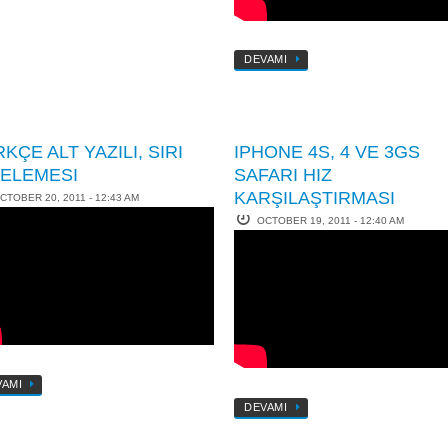
DEVAMI
KÇE ALT YAZILI, SIRI
IPHONE 4S, 4 VE 3GS
CELEMESI
SAFARI HIZ
KARŞILAŞTIRMASI
CTOBER 20, 2011 - 12:43 AM
OCTOBER 19, 2011 - 12:40 AM
VAMI
DEVAMI