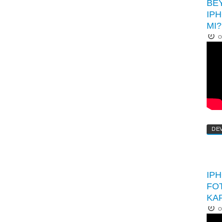
BEY
IPH
MI?
O
DE
IPH
FO
KA
O