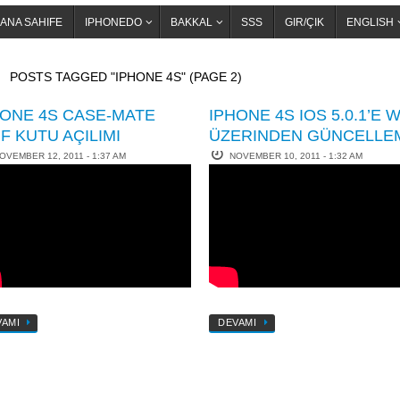
ANA SAHIFE
IPHONEDO
BAKKAL
SSS
GIR/ÇIK
ENGLISH
OME
POSTS TAGGED "IPHONE 4S"
(PAGE 2)
HONE 4S CASE-MATE
IPHONE 4S IOS 5.0.1’E W
IF KUTU AÇILIMI
ÜZERINDEN GÜNCELLE
OVEMBER 12, 2011 - 1:37 AM
NOVEMBER 10, 2011 - 1:32 AM
VAMI
DEVAMI