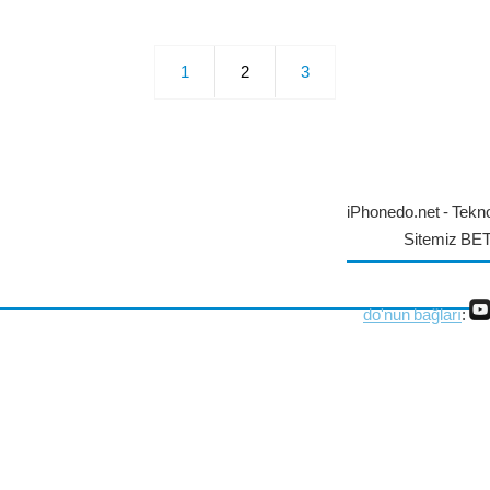
1
2
3
iPhonedo.net - Tekno
Sitemiz BE
do'nun bağları
: