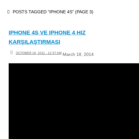
Skip
HOME
POSTS TAGGED "IPHONE 4S"
(PAGE 3)
to
content
IPHONE 4S VE IPHONE 4 HIZ
KARŞILAŞTIRMASI
OCTOBER 18, 2011 - 12:37 AM
March 18, 2014