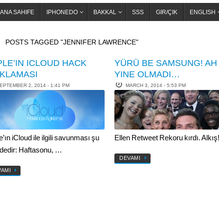
ANA SAHIFE
IPHONEDO
BAKKAL
SSS
GIR/ÇIK
ENGLISH
OME
POSTS TAGGED "JENNIFER LAWRENCE"
PLE’IN ICLOUD HACK
YÜRÜ BE SAMSUNG! AH
IKLAMASI
YINE OLMADI…
EPTEMBER 2, 2014 - 1:41 PM
MARCH 3, 2014 - 5:53 PM
Ellen Retweet Rekoru kırdı. Alkış
’ın iCloud ile ilgili savunması şu
ldedir: Haftasonu, …
DEVAMI
VAMI