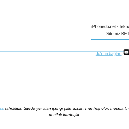
iPhonedo.net - Tekno
Sitemiz BE
do'nun bağları
:
ss
tahriklidir. Sitede yer alan içeriği çalmazsanız ne hoş olur, mesela li
dostluk kardeşlik.