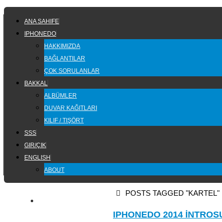
Skip
SKIP
to
ANA SAHIFE
TO
content
IPHONEDO
CONTENT
HAKKIMIZDA
BAĞLANTILAR
ÇOK SORULANLAR
BAKKAL
ALBÜMLER
DUVAR KAĞITLARI
KILIF / TIŞÖRT
SSS
GIR/ÇIK
ENGLISH
ABOUT
HOME
POSTS TAGGED "KARTEL"
IPHONEDO 2014 İNTROS