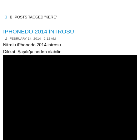
Skip
to
content
HOME
POSTS TAGGED "KERE"
IPHONEDO 2014 İNTROSU
FEBRUARY 14, 2014 - 2:12 AM
Nitrolu iPhonedo 2014 introsu.
Dikkat: Şaşılığa neden olabilir.