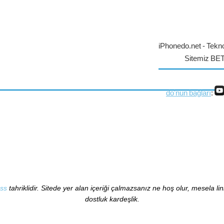
iPhonedo.net - Tekno
Sitemiz BE
do'nun bağları
:
ss
tahriklidir. Sitede yer alan içeriği çalmazsanız ne hoş olur, mesela li
dostluk kardeşlik.