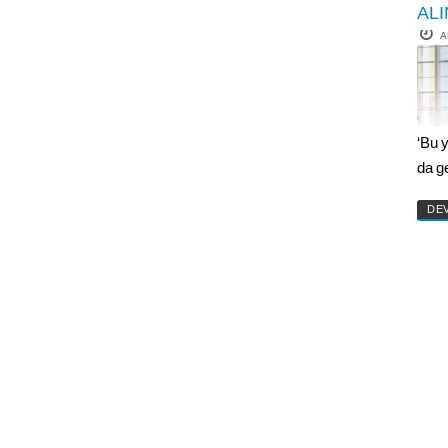
ALI
A
‘Bu 
da g
DE