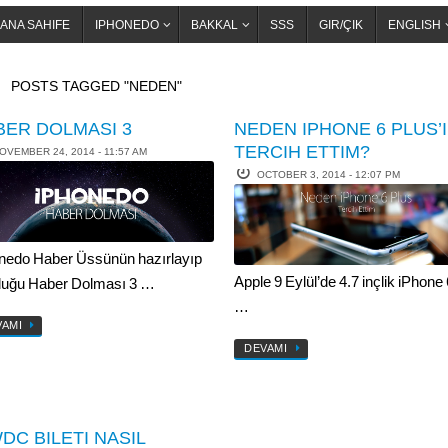
ANA SAHIFE
IPHONEDO
BAKKAL
SSS
GIR/ÇIK
ENGLISH
OME
POSTS TAGGED "NEDEN"
BER DOLMASI 3
NEDEN IPHONE 6 PLUS’I
TERCIH ETTIM?
OVEMBER 24, 2014 - 11:57 AM
OCTOBER 3, 2014 - 12:07 PM
nedo Haber Üssünün hazırlayıp
Apple 9 Eylül’de 4.7 inçlik iPhone
uğu Haber Dolması 3 …
…
VAMI
DEVAMI
DC BILETI NASIL