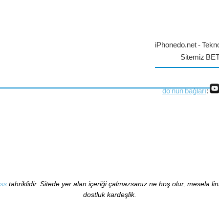
iPhonedo.net - Tekno
Sitemiz BE
do'nun bağları
:
ss
tahriklidir. Sitede yer alan içeriği çalmazsanız ne hoş olur, mesela li
dostluk kardeşlik.