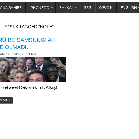
ANA SAHIFE
IPHONEDO
BAKKAL
SSS
GIR/ÇIK
ENGLISH
OME
POSTS TAGGED "NOTE"
RÜ BE SAMSUNG! AH
NE OLMADI…
ARCH 3, 2014 - 5:53 PM
n Retweet Rekoru kırdı. Alkış!
VAMI