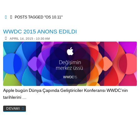
Skip
to
content
HOME
POSTS TAGGED "OS 10.11"
WWDC 2015 ANONS EDILDI
APRIL 14, 2015 - 10:30 AM
Apple bugün Dünya Çapında Geliştiriciler Konferansı WWDC’nin
tarihlerini …
DEVAMI