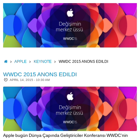
Skip
to
content
HOME
APPLE
KEYNOTE
WWDC 2015 ANONS EDILDI
WWDC 2015 ANONS EDILDI
APRIL 14, 2015 - 10:30 AM
Apple bugün Dünya Çapında Geliştiriciler Konferansı WWDC’nin