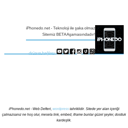
iPhonedo.net - Teknoloji ile şaka olmaz
Sitemiz BETA Aşamasındadır!
do'nun bağları
:
iPhonedo.net - Web Defteri,
wordpress
tahriklidir. Sitede yer alan içeriği
çalmazsanız ne hoş olur, mesela link, embed, iframe bunlar güzel şeyler, dostluk
kardeşlik.