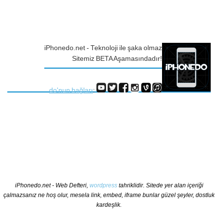
iPhonedo.net - Teknoloji ile şaka olmaz
Sitemiz BETA Aşamasındadır!
do'nun bağları
:
iPhonedo.net - Web Defteri,
wordpress
tahriklidir. Sitede yer alan içeriği
çalmazsanız ne hoş olur, mesela link, embed, iframe bunlar güzel şeyler, dostluk
kardeşlik.