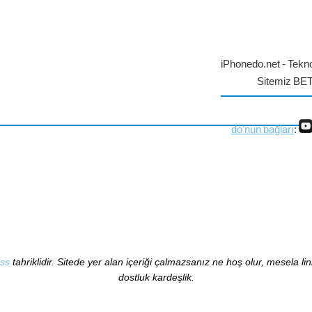
iPhonedo.net - Tekno
Sitemiz BE
do'nun bağları
:
ss
tahriklidir. Sitede yer alan içeriği çalmazsanız ne hoş olur, mesela li
dostluk kardeşlik.