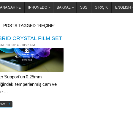
ANA SAHIFE
IPHONEDO
BAKKAL
SSS
GIR/ÇIK
ENGLISH
OME
POSTS TAGGED "REÇINE"
BRID CRYSTAL FILM SET
UNE 13, 2014 - 10:25 PM
r Support’un 0.25mm
liğindeki temperlenmiş cam ve
ne …
VAMI