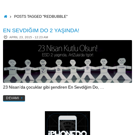
Skip
to
content
HOME
POSTS TAGGED "REDBUBBLE"
EN SEVDIĞIM DO 2 YAŞINDA!
APRIL 23, 2015 - 12:23 AM
23 Nisan’da çocuklar gibi şendiren En Sevdiğim Do, …
DEVAMI