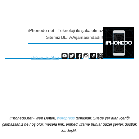
iPhonedo.net - Teknoloji ile şaka olmaz
Sitemiz BETA Aşamasındadır!
do'nun bağları
:
iPhonedo.net - Web Defteri,
wordpress
tahriklidir. Sitede yer alan içeriği
çalmazsanız ne hoş olur, mesela link, embed, iframe bunlar güzel şeyler, dostluk
kardeşlik.