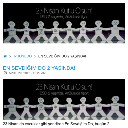
Skip
to
content
HOME
IPHONEDO
EN SEVDIĞIM DO 2 YAŞINDA!
EN SEVDIĞIM DO 2 YAŞINDA!
APRIL 23, 2015 - 12:23 AM
23 Nisan’da çocuklar gibi şendiren En Sevdiğim Do, bugün 2