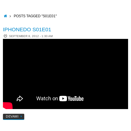
Skip
to
content
HOME
POSTS TAGGED "S01E01"
IPHONEDO S01E01
SEPTEMBER 8, 2012 - 1:30 AM
DEVAMI